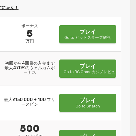
すにゃん！
ボーナス
5
プレイ
Go to ビットスターズ解説
万円
初回から4回目の入金まで
プレイ
最大470%のウェルカムボ
Go to BC.Gameカジノレビュー
ーナス
プレイ
最大¥150 000 + 100 フリ
ースピン
Go to Snatch
500