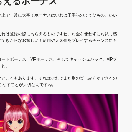
らえるボーナス
ぶ上で非常に大事！ボーナスはいわば玉手箱のようなもの。いい
。
これは登録の際にもらえるものですね。お金を使わずにお試し感
いてきたらなお嬉しい！新作や人気作をプレイするチャンスにも
ドボーナス、VIPボーナス、そしてキャッシュバック。VIPプ
すね。
いところもあります。それはそれでまた別の楽しみ方ができるの
こなすことが大切なんですね。