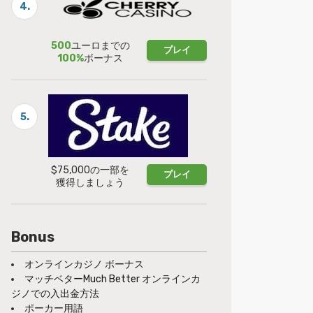
4.
500
ユーロまでの
プレイ
100%
ボーナス
5.
$75,000の一部を
プレイ
獲得しましょう
Bonus
オンラインカジノ ボーナス
ュー
マッチベターMuch Better オンラインカ
ジノでの入出金方法
ポーカー用語