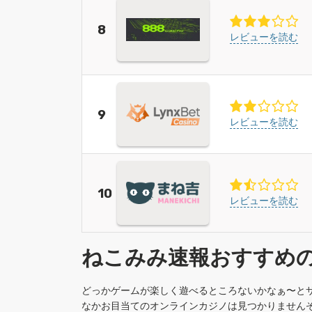
8
レビューを読む
9
レビューを読む
10
レビューを読む
ねこみみ速報おすすめ
どっかゲームが楽しく遊べるところないかなぁ〜と
なかお目当てのオンラインカジノは見つかりません