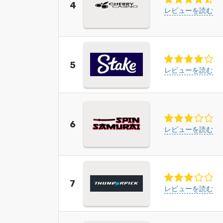
4
レビューを読む
5
レビューを読む
6
レビューを読む
7
レビューを読む